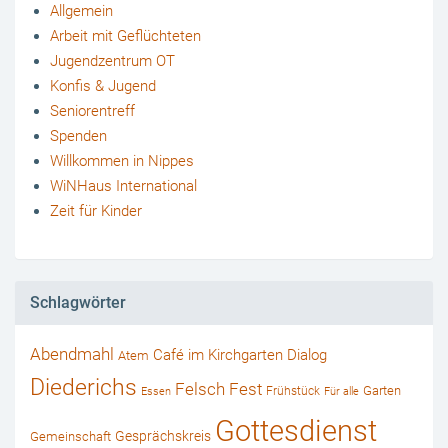
Allgemein
Arbeit mit Geflüchteten
Jugendzentrum OT
Konfis & Jugend
Seniorentreff
Spenden
Willkommen in Nippes
WiNHaus International
Zeit für Kinder
Schlagwörter
Abendmahl
Café im Kirchgarten
Dialog
Atem
Diederichs
Felsch
Fest
Garten
Frühstück
Essen
Für alle
Gottesdienst
Gesprächskreis
Gemeinschaft