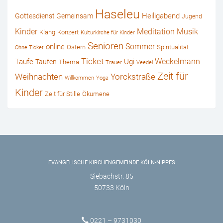
Haseleu
Heiligabend
Gottesdienst Gemeinsam
Jugend
Kinder
Musik
Meditation
Klang
Konzert
Kulturkirche für Kinder
Senioren
online
Sommer
Ostern
Spiritualität
Ohne Ticket
Ticket
Weckelmann
Ugi
Taufe
Taufen
Thema
Trauer
Veedel
Zeit für
Weihnachten
Yorckstraße
Willkommen
Yoga
Kinder
Zeit für Stille
Ökumene
EVANGELISCHE KIRCHENGEMEINDE KÖLN-NIPPES
Siebachstr. 85
50733 Köln
0221 – 9731030