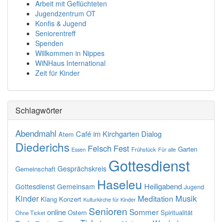
Arbeit mit Geflüchteten
Jugendzentrum OT
Konfis & Jugend
Seniorentreff
Spenden
Willkommen in Nippes
WiNHaus International
Zeit für Kinder
Schlagwörter
Abendmahl
Café im Kirchgarten
Dialog
Atem
Diederichs
Felsch
Fest
Garten
Essen
Frühstück
Für alle
Gottesdienst
Gesprächskreis
Gemeinschaft
Haseleu
Heiligabend
Gottesdienst Gemeinsam
Jugend
Musik
Kinder
Meditation
Klang
Konzert
Kulturkirche für Kinder
Senioren
Sommer
online
Ostern
Spiritualität
Ohne Ticket