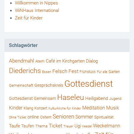
Willkommen in Nippes
WiNHaus International
Zeit für Kinder
Schlagwörter
Abendmahl
Café im Kirchgarten
Dialog
Atem
Diederichs
Felsch
Fest
Garten
Frühstück
Essen
Für alle
Gottesdienst
Gesprächskreis
Gemeinschaft
Haseleu
Heiligabend
Gottesdienst Gemeinsam
Jugend
Kinder
Musik
Meditation
Klang
Konzert
Kulturkirche für Kinder
Senioren
online
Sommer
Ostern
Spiritualität
Ohne Ticket
Ticket
Weckelmann
Ugi
Taufe
Taufen
Thema
Trauer
Veedel