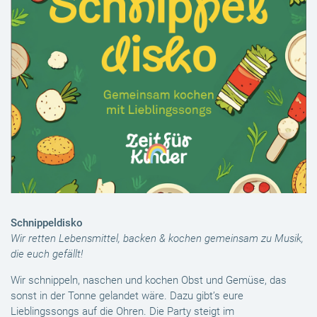
Schnippeldisko
Wir retten Lebensmittel, backen & kochen gemeinsam zu Musik,
die euch gefällt!
Wir schnippeln, naschen und kochen Obst und Gemüse, das
sonst in der Tonne gelandet wäre. Dazu gibt’s eure
Lieblingssongs auf die Ohren. Die Party steigt im