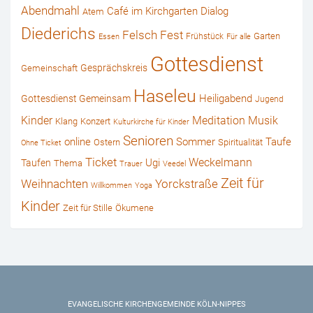
Abendmahl
Café im Kirchgarten
Dialog
Atem
Diederichs
Felsch
Fest
Garten
Frühstück
Essen
Für alle
Gottesdienst
Gesprächskreis
Gemeinschaft
Haseleu
Heiligabend
Gottesdienst Gemeinsam
Jugend
Kinder
Musik
Meditation
Klang
Konzert
Kulturkirche für Kinder
Senioren
online
Sommer
Taufe
Ostern
Spiritualität
Ohne Ticket
Ticket
Weckelmann
Ugi
Taufen
Thema
Trauer
Veedel
Zeit für
Weihnachten
Yorckstraße
Willkommen
Yoga
Kinder
Zeit für Stille
Ökumene
EVANGELISCHE KIRCHENGEMEINDE KÖLN-NIPPES