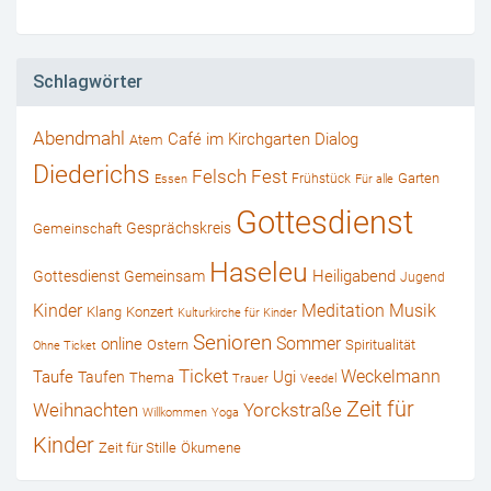
Schlagwörter
Abendmahl
Café im Kirchgarten
Dialog
Atem
Diederichs
Felsch
Fest
Garten
Frühstück
Essen
Für alle
Gottesdienst
Gesprächskreis
Gemeinschaft
Haseleu
Heiligabend
Gottesdienst Gemeinsam
Jugend
Kinder
Musik
Meditation
Klang
Konzert
Kulturkirche für Kinder
Senioren
online
Sommer
Ostern
Spiritualität
Ohne Ticket
Ticket
Weckelmann
Ugi
Taufe
Taufen
Thema
Trauer
Veedel
Zeit für
Weihnachten
Yorckstraße
Willkommen
Yoga
Kinder
Zeit für Stille
Ökumene