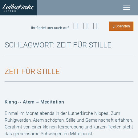
T
o
g
Spenden
Ihr findet uns auch auf
g
l
SCHLAGWORT:
ZEIT FÜR STILLE
e
n
a
ZEIT FÜR STILLE
v
i
g
a
t
Klang ~ Atem ~ Meditation
i
Einmal im Monat abends in der Lutherkirche Nippes. Zum
o
Ruhigwerden, Atem schöpfen, Stille und Gemeinschaft erfahren.
n
Gerahmt von einer kleinen Körperübung und kurzen Texten steht
das gemeinsame Schweigen im Mittelpunkt.