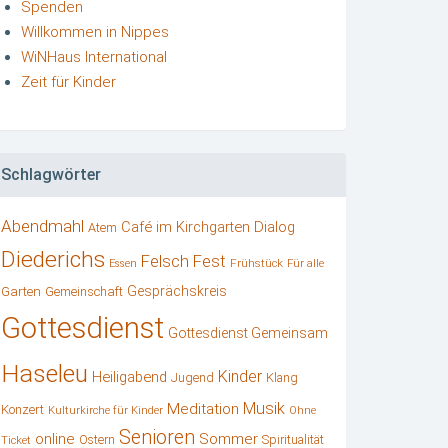
Spenden
Willkommen in Nippes
WiNHaus International
Zeit für Kinder
Schlagwörter
Abendmahl
Café im Kirchgarten
Dialog
Atem
Diederichs
Felsch
Fest
Frühstück
Essen
Für alle
Gesprächskreis
Garten
Gemeinschaft
Gottesdienst
Gottesdienst Gemeinsam
Haseleu
Kinder
Heiligabend
Klang
Jugend
Musik
Meditation
Konzert
Kulturkirche für Kinder
Ohne
Senioren
online
Sommer
Ostern
Spiritualität
Ticket