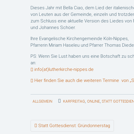
Dieses Jahr mit Bella Ciao, dem Lied der italienis
von Leuten aus der Gemeinde, einzeln und trotzd
zum Schluss eine aktuelle Version des Liedes von F
und Johannes Schöer.
Ihre Evangelische Kirchengemeinde Köln-Nippes,
Pfarrerin Miriam Haseleu und Pfarrer Thomas Diede
PS: Wenn Sie Lust haben uns eine Botschaft zu schi
an:
info(at)lutherkirche-nippes.de
Hier finden Sie auch die weiteren Termine von „S
,
,
ALLGEMEIN
KARFREITAG
ONLINE
STATT GOTTESDIE
Beitragsnavigation
Statt Gottesdienst: Gründonnerstag