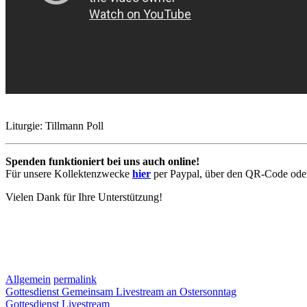
Liturgie: Tillmann Poll
Spenden funktioniert bei uns auch online!
Für unsere Kollektenzwecke
hier
per Paypal, über den QR-Code oder
Vielen Dank für Ihre Unterstützung!
Allgemein
permalink
Beitragsnavigation
Gottesdienst Gemeinsam Livestream an Ostersonntag
Gottesdienst Livestream