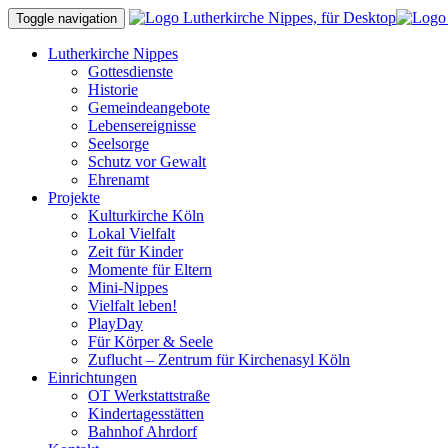
Toggle navigation
Lutherkirche Nippes
Gottesdienste
Historie
Gemeindeangebote
Lebensereignisse
Seelsorge
Schutz vor Gewalt
Ehrenamt
Projekte
Kulturkirche Köln
Lokal Vielfalt
Zeit für Kinder
Momente für Eltern
Mini-Nippes
Vielfalt leben!
PlayDay
Für Körper & Seele
Zuflucht – Zentrum für Kirchenasyl Köln
Einrichtungen
OT Werkstattstraße
Kindertagesstätten
Bahnhof Ahrdorf