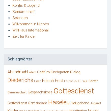
Konfis & Jugend
Seniorentreff
Spenden
Willkommen in Nippes
WiNHaus International
Zeit für Kinder
Schlagwörter
Abendmahl
Café im Kirchgarten
Dialog
Atem
Diederichs
Felsch
Fest
Garten
Frühstück
Essen
Für alle
Gottesdienst
Gesprächskreis
Gemeinschaft
Haseleu
Heiligabend
Gottesdienst Gemeinsam
Jugend
Kinder
Musik