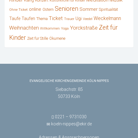
Meditation
Klang
Konzert
Kulturkirche für Kinder
Senioren
online
Sommer
Ostern
Spiritualität
Ohne Ticket
Ticket
Weckelmann
Ugi
Taufe
Taufen
Thema
Trauer
Veedel
Zeit für
Weihnachten
Yorckstraße
Willkommen
Yoga
Kinder
Zeit für Stille
Ökumene
EVANGELISCHE KIRCHENGEMEINDE KÖLN-NIPPES
Siebachstr. 85
50733 Köln
0221 – 9731030
koeln-nippes@ekir.de
Adressen & Ansprechpersonen