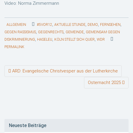
Video: Norma Zimmermann
,
,
,
,
ALLGEMEIN
#5VOR12
AKTUELLE STUNDE
DEMO
FERNSEHEN
,
,
,
GEGEN RASSISMUS
GEGENRECHTS
GEMEINDE
GEMEINSAM GEGEN
,
,
,
DISKRIMINIERUNG
HASELEU
KÖLN STELLT SICH QUER
WDR
PERMALINK
Beitragsnavigation
ARD: Evangelische Christvesper aus der Lutherkirche
Osternacht 2025
Neueste Beiträge