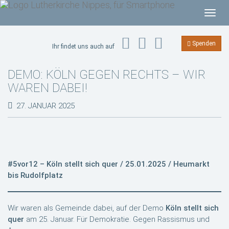
T
o
g
Spenden
Ihr findet uns auch auf
g
l
DEMO: KÖLN GEGEN RECHTS – WIR
e
WAREN DABEI!
n
a
27. JANUAR 2025
v
i
g
a
#5vor12 – Köln stellt sich quer / 25.01.2025 / Heumarkt
t
bis Rudolfplatz
i
o
n
Wir waren als Gemeinde dabei, auf der Demo
Köln stellt sich
quer
am 25. Januar. Für Demokratie. Gegen Rassismus und