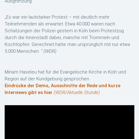
Ausgrenzung.
„Es war ein lautstarker Protest – mit deutlich mehr
Teilnehmenden als erwartet. Etwa 40.000 waren nach
Schätzungen der Polizei gestern in Köln beim Protestzug
durch die Innenstadt dabei, manche mit Trommeln und
Kochtöpfen. Gerechnet hatte man ursprünglich mit nur etwa
5.000 Menschen.
“ (WDR)
Miriam Haseleu hat für die Evangelische Kirche in Köln und
Region auf der Kundgebung gesprochen.
Eindrücke der Demo, Ausschnitte der Rede und kurze
Interviews gibt es hier
(WDR/Aktuelle Stunde)