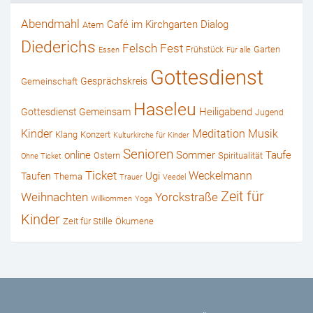
Abendmahl
Café im Kirchgarten
Dialog
Atem
Diederichs
Felsch
Fest
Garten
Frühstück
Essen
Für alle
Gottesdienst
Gesprächskreis
Gemeinschaft
Haseleu
Heiligabend
Gottesdienst Gemeinsam
Jugend
Kinder
Musik
Meditation
Klang
Konzert
Kulturkirche für Kinder
Senioren
online
Sommer
Taufe
Ostern
Spiritualität
Ohne Ticket
Ticket
Weckelmann
Ugi
Taufen
Thema
Trauer
Veedel
Zeit für
Weihnachten
Yorckstraße
Willkommen
Yoga
Kinder
Zeit für Stille
Ökumene