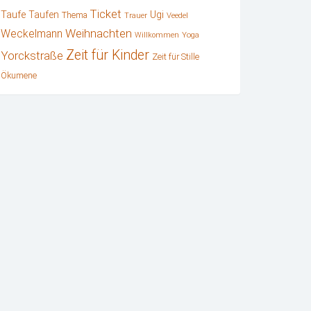
Ticket
Ugi
Taufe
Taufen
Thema
Trauer
Veedel
Weihnachten
Weckelmann
Willkommen
Yoga
Zeit für Kinder
Yorckstraße
Zeit für Stille
Ökumene