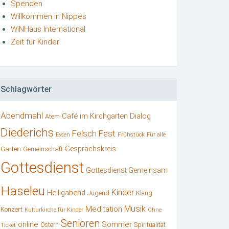
Spenden
Willkommen in Nippes
WiNHaus International
Zeit für Kinder
Schlagwörter
Abendmahl
Café im Kirchgarten
Dialog
Atem
Diederichs
Felsch
Fest
Frühstück
Essen
Für alle
Gesprächskreis
Garten
Gemeinschaft
Gottesdienst
Gottesdienst Gemeinsam
Haseleu
Kinder
Heiligabend
Klang
Jugend
Musik
Meditation
Konzert
Kulturkirche für Kinder
Ohne
Senioren
online
Sommer
Ostern
Spiritualität
Ticket