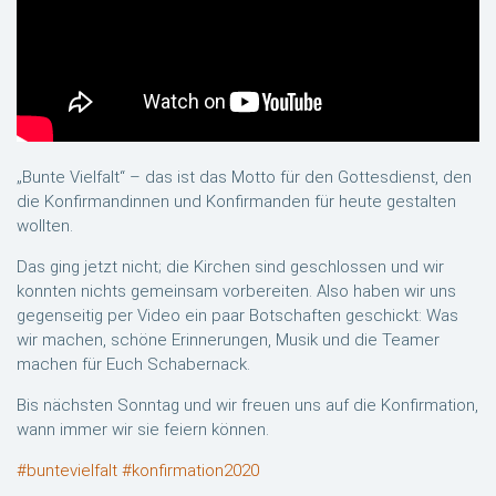
„Bunte Vielfalt“ – das ist das Motto für den Gottesdienst, den
die Konfirmandinnen und Konfirmanden für heute gestalten
wollten.
Das ging jetzt nicht; die Kirchen sind geschlossen und wir
konnten nichts gemeinsam vorbereiten. Also haben wir uns
gegenseitig per Video ein paar Botschaften geschickt: Was
wir machen, schöne Erinnerungen, Musik und die Teamer
machen für Euch Schabernack.
Bis nächsten Sonntag und wir freuen uns auf die Konfirmation,
wann immer wir sie feiern können.
#buntevielfalt
#konfirmation2020