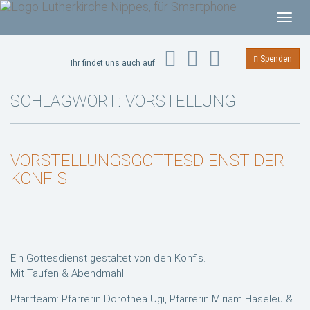
T
o
g
Spenden
Ihr findet uns auch auf
g
l
SCHLAGWORT:
VORSTELLUNG
e
n
a
VORSTELLUNGSGOTTESDIENST DER
v
KONFIS
i
g
a
t
i
Ein Gottesdienst gestaltet von den Konfis.
o
Mit Taufen & Abendmahl
n
Pfarrteam: Pfarrerin Dorothea Ugi, Pfarrerin Miriam Haseleu &