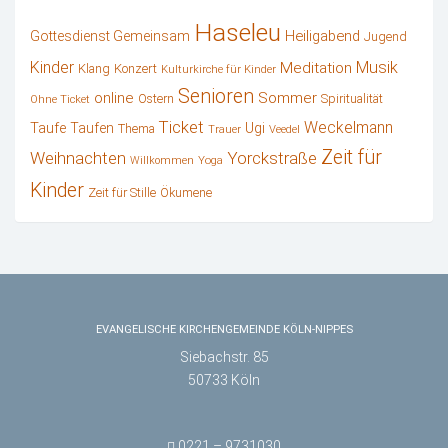
Haseleu
Heiligabend
Gottesdienst Gemeinsam
Jugend
Kinder
Musik
Meditation
Klang
Konzert
Kulturkirche für Kinder
Senioren
online
Sommer
Ostern
Spiritualität
Ohne Ticket
Ticket
Weckelmann
Ugi
Taufe
Taufen
Thema
Trauer
Veedel
Zeit für
Weihnachten
Yorckstraße
Willkommen
Yoga
Kinder
Zeit für Stille
Ökumene
EVANGELISCHE KIRCHENGEMEINDE KÖLN-NIPPES
Siebachstr. 85
50733 Köln
0221 – 9731030