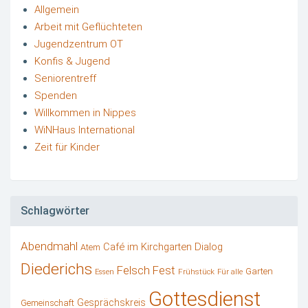
Allgemein
Arbeit mit Geflüchteten
Jugendzentrum OT
Konfis & Jugend
Seniorentreff
Spenden
Willkommen in Nippes
WiNHaus International
Zeit für Kinder
Schlagwörter
Abendmahl
Café im Kirchgarten
Dialog
Atem
Diederichs
Felsch
Fest
Garten
Frühstück
Essen
Für alle
Gottesdienst
Gesprächskreis
Gemeinschaft